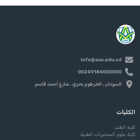
info@aau.edu.sd
00249184000000
السودان , الخرطوم بحري , شارع أحمد قاسم
الكليات
كلية الطب
كلية علوم المختبرات الطبية