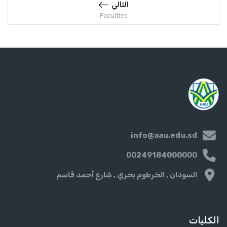
التالي
Faculties
info@aau.edu.sd
00249184000000
السودان , الخرطوم بحري , شارع أحمد قاسم
الكليات