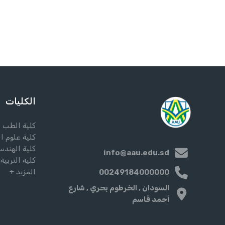
الكليات
كلية الطب
كلية علوم ا
كلية الهندس
info@aau.edu.sd
كلية التربية
المزيد +
00249184000000
السودان , الخرطوم بحري , شارع
أحمد قاسم