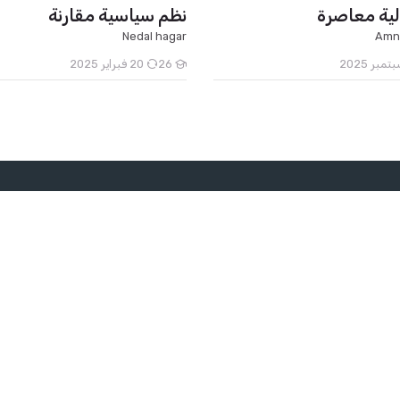
لية معاصرة
نظم سياسية مقارنة
Nedal hagar
Amn
26
20 فبراير 2025
مواقع مفيدة
وزارة التعليم العالي والبحث العل
لمختبرات الطبية
الإدارة العامة للقبول وتقويم وتوثي
ة
الشهادات
إتحاد الجامعات العربية