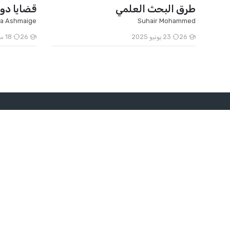
طرق البحث العلمي
قضايا دو
a Ashmaige
Suhair Mohammed
26
23 يونيو 2025
26
18 سبتمبر 2025
الطلاب
الطلاب
Scroll to to
الكليات
كلية الطب
كلية علوم ا
كلية الهندس
info@aau.edu.sd
كلية التربية
المزيد +
00249184000000
السودان , الخرطوم بحري , شارع
أحمد قاسم