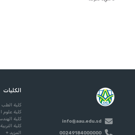
الكليات
كلية الطب
كلية علوم ا
كلية الهندس
info@aau.edu.sd
كلية التربية
المزيد +
00249184000000