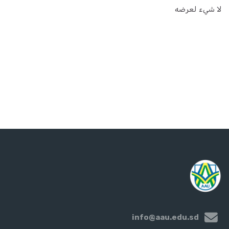
لا شيء لعرضه
info@aau.edu.sd