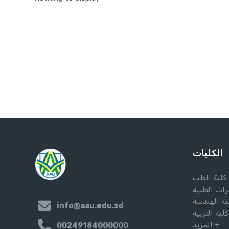
الكليات
كلية الطب
رات الطبية
ية الهندسة
info@aau.edu.sd
كلية التربية
المزيد +
00249184000000