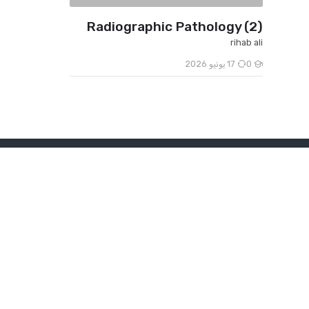
Radiographic Pathology (2)
rihab ali
0
17 يونيو 2026
Scroll to to
الكليات
كلية الطب
كلية علوم ا
كلية الهندس
info@aau.edu.sd
كلية التربية
المزيد +
00249184000000
السودان , الخرطوم بحري , شارع