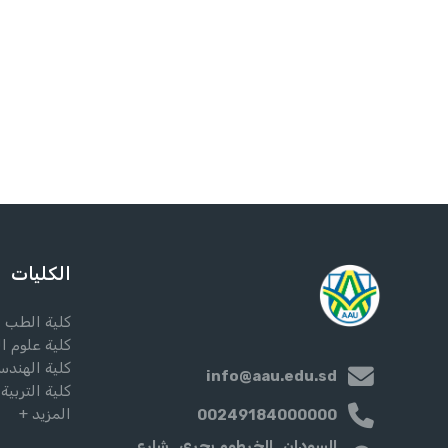
الكليات
كلية الطب
كلية علوم ا
كلية الهندس
info@aau.edu.sd
كلية التربية
المزيد +
00249184000000
السودان , الخرطوم بحري , شارع