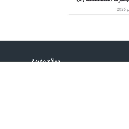
مواقع مفيدة
وزارة التعليم العالي والبحث العل
لمختبرات الطبية
الإدارة العامة للقبول وتقويم وتوثي
ة
الشهادات
إتحاد الجامعات العربية