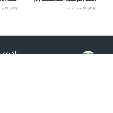
0
18 يونيو 2026
0
18 يونيو 2026
الطلاب
الكليات
Scroll to to
كلية الطب
كلية علوم ا
كلية الهندس
info@aau.edu.sd
كلية التربية
المزيد +
00249184000000
السودان , الخرطوم بحري , شارع
أحمد قاسم