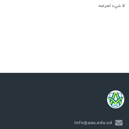
لا شيء لعرضه
info@aau.edu.sd